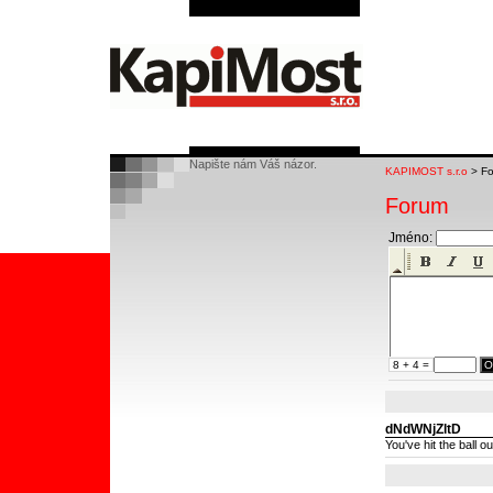
Napište nám Váš názor.
KAPIMOST s.r.o
> F
Forum
Jméno:
8 + 4 =
dNdWNjZltD
You've hit the ball ou