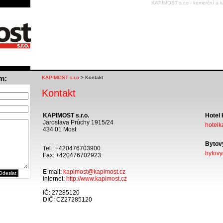
KAPIMOST s.r.o - komerční a ka
m:
KAPIMOST s.r.o
> Kontakt
Kontakt
KAPIMOST s.r.o.
Hotel 
Jaroslava Průchy 1915/24
hotelk
434 01 Most
Bytov
Tel.: +420476703900
bytov
Fax: +420476702923
E-mail:
kapimost@kapimost.cz
Internet:
http://www.kapimost.cz
IČ: 27285120
DIČ: CZ27285120