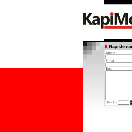
Napište ná
Jméno:
E-mail:
Text:
10 + 2 =