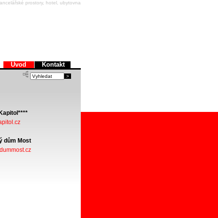
ncelářské prostory, hotel, ubytovna
Úvod
Kontakt
Kapitol****
apitol.cz
ý dům Most
ydummost.cz